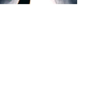
Ketamine-infuus:
ambulante behandeling
van depressie
Ernstige, therapieresistente
depressies kunnen mensen de
hoop voor de toekomst ontnemen
en de hoop dat ze zich ooit beter