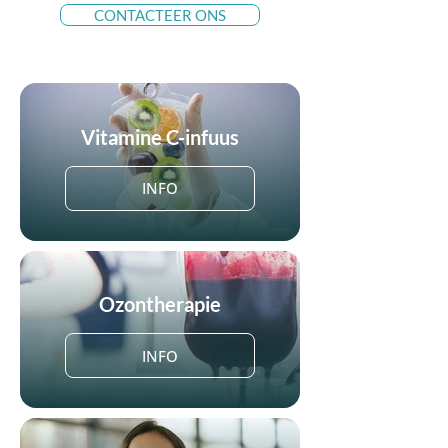
CONTACTEER ONS
Vitamine C-infuus
INFO
Ozontherapie
INFO