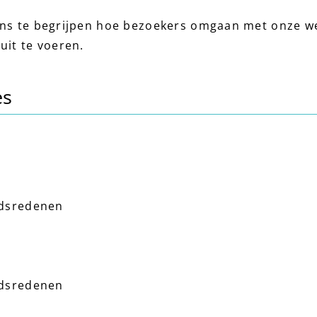
ons te begrijpen hoe bezoekers omgaan met onze w
uit te voeren.
es
idsredenen
idsredenen