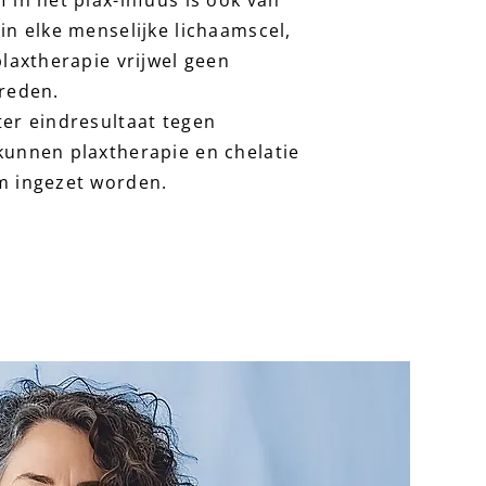
 in het plax-infuus is ook van
in elke menselijke lichaamscel,
plaxtherapie vrijwel geen
reden.
er eindresultaat tegen
unnen plaxtherapie en chelatie
m ingezet worden.