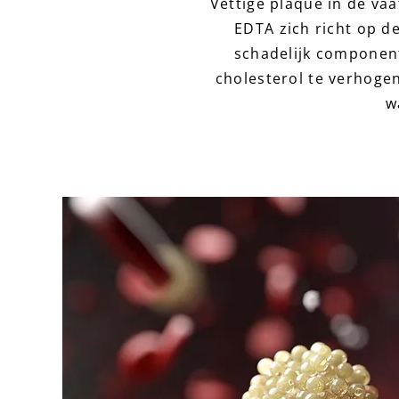
Vettige plaque in de va
EDTA
zich richt op d
schadelijk component
cholesterol te verhogen
w