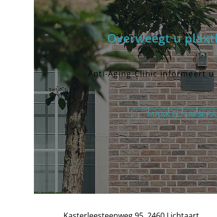
Overweegt u plaxt
Anti-Aging-Clinic informeert u
MAAK EEN AFSPR
Kasterleesteenweg 95, 2460 Lichtaart