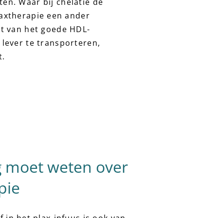
en. Waar bij chelatie de
laxtherapie een ander
it van het goede HDL-
 lever te transporteren,
t.
 moet weten over
pie