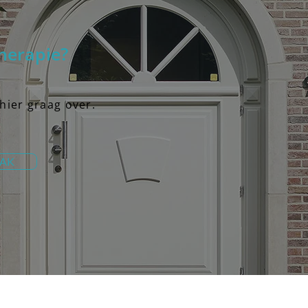
herapie?
 hier graag over.
AAK