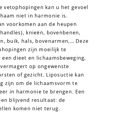
e vetophopingen kan u het gevoel
chaam niet in harmonie is.
an voorkomen aan de heupen
e handles), knieën, bovenbenen,
in, buik, hals, bovenarmen,… Deze
phopingen zijn moeilijk te
 een dieet en lichaamsbeweging,
r vermagert op ongewenste
rsten of gezicht. Liposuctie kan
g zijn om de lichaamsvorm te
eer in harmonie te brengen. Een
een blijvend resultaat: de
ellen komen niet terug.