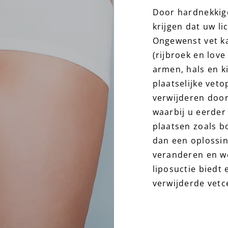
Door hardnekkig
krijgen dat uw li
Ongewenst vet k
(rijbroek en lov
armen, hals en k
plaatselijke veto
verwijderen door
waarbij u eerde
plaatsen zoals bo
dan een oplossin
veranderen en w
liposuctie biedt 
verwijderde vetc