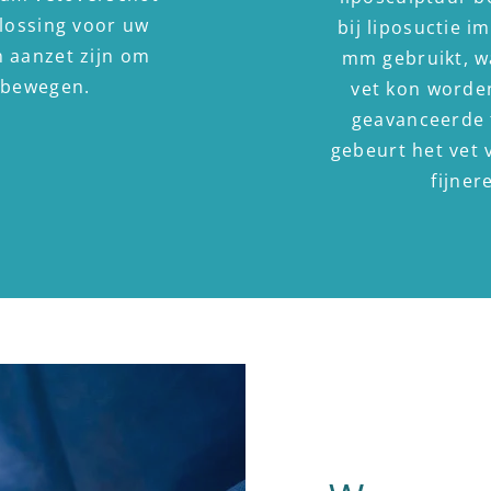
plossing voor uw
bij liposuctie i
n aanzet zijn om
mm gebruikt, w
e bewegen.
vet kon worde
geavanceerde 
gebeurt het vet 
fijner