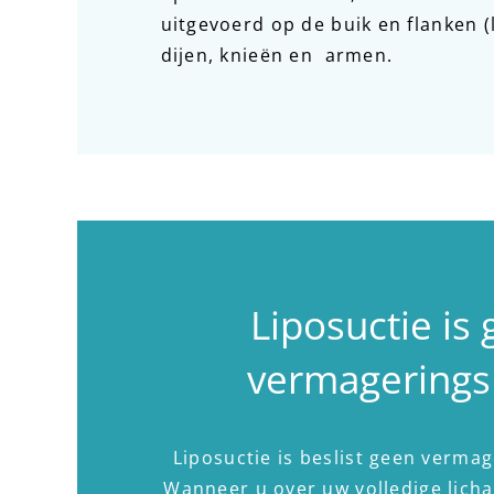
uitgevoerd op de buik en flanken (
dijen, knieën en armen.
Liposuctie is
vermagerings
Liposuctie is beslist geen verm
Wanneer u over uw volledige lich