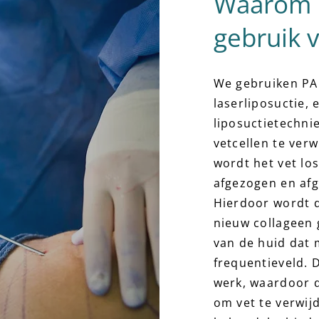
Waarom m
gebruik 
We gebruiken PAL
laserliposuctie, 
liposuctietechni
vetcellen te verw
wordt het vet lo
afgezogen en af
Hierdoor wordt 
nieuw collageen 
van de huid dat 
frequentieveld. 
werk, waardoor d
om vet te verwij