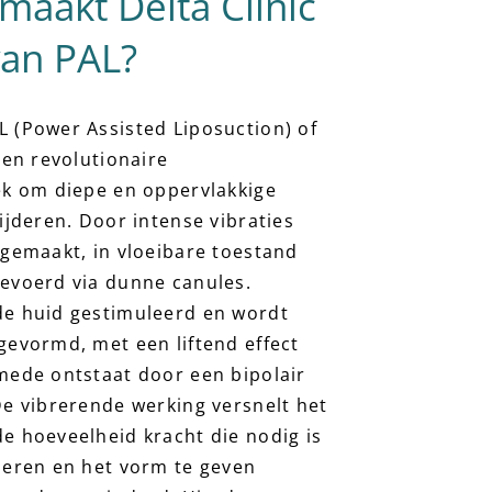
aakt Delta Clinic
van PAL?
 (Power Assisted Liposuction) of
een revolutionaire
ek om diepe en oppervlakkige
ijderen. Door intense vibraties
sgemaakt, in vloeibare toestand
gevoerd via dunne
canules
.
de huid gestimuleerd en wordt
gevormd, met een liftend effect
mede ontstaat door een bipolair
De vibrerende werking versnelt het
e hoeveelheid kracht die nodig is
deren en het vorm te geven