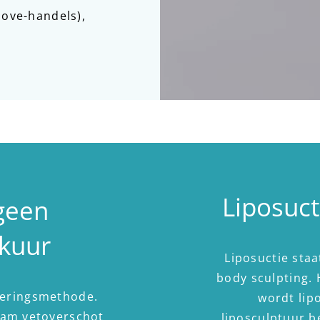
love-handels),
Liposuct
 geen
kuur
Liposuctie staa
body sculpting. 
ageringsmethode.
wordt lip
aam vetoverschot
liposculptuur 