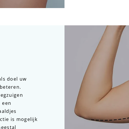
als doel uw
rbeteren.
 wegzuigen
s een
aaldjes
ctie is mogelijk
meestal